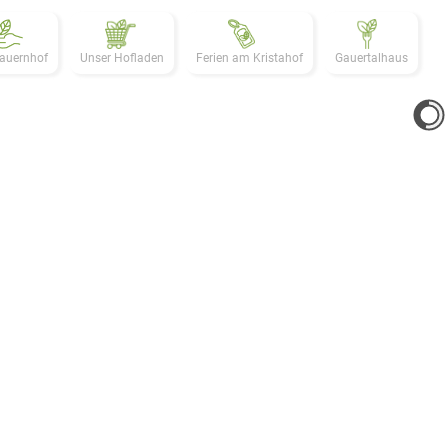
auernhof
Unser Hofladen
Ferien am Kristahof
Gauertalhaus